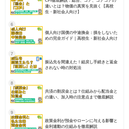
CPI徹底解説：総合、コア、コアコアの
違いとは？物価の真実を見抜く【高校
生・新社会人向け】
6
個人向け国債の中途換金：損をしないた
めの完全ガイド｜高校生・新社会人向け
7
振込先を間違えた！組戻し手続きと返金
されない時の対処法
8
共済の割戻金とは？仕組みから配当金と
の違い、加入時の注意点まで徹底解説
9
政策金利が預金やローンに与える影響と
金利連動の仕組みを徹底解説