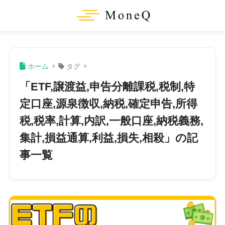
ホーム
タグ
「ETF,譲渡益,申告分離課税,税制,特
定口座,源泉徴収,納税,確定申告,所得
税,税率,計算,内訳,一般口座,納税義務,
集計,損益通算,利益,損失,相殺」の記
事一覧