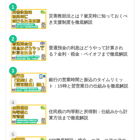
1
災害救助法とは？被災時に知っておくべ
き支援制度を徹底解説
2
普通預金の利息はどうやって計算され
る？金利・税金・ペイオフまで徹底解説
3
銀行の営業時間と振込のタイムリミッ
ト：15時と翌営業日の仕組みを徹底解説
4
住民税の均等割と所得割：仕組みから計
算方法まで徹底解説
5