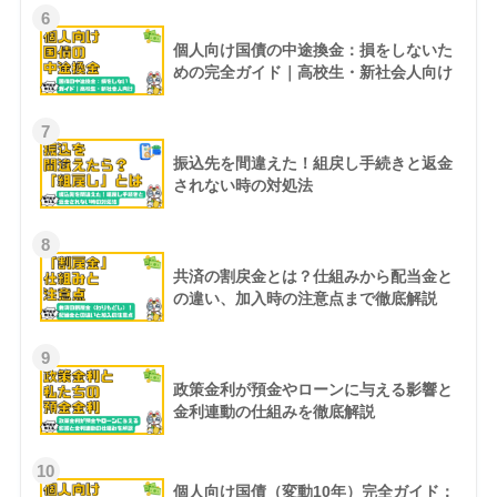
6
個人向け国債の中途換金：損をしないた
めの完全ガイド｜高校生・新社会人向け
7
振込先を間違えた！組戻し手続きと返金
されない時の対処法
8
共済の割戻金とは？仕組みから配当金と
の違い、加入時の注意点まで徹底解説
9
政策金利が預金やローンに与える影響と
金利連動の仕組みを徹底解説
10
個人向け国債（変動10年）完全ガイド：