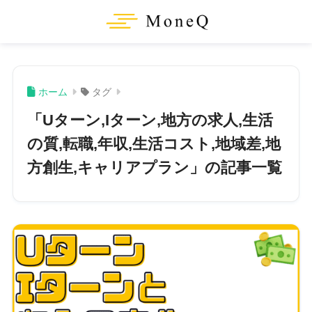
ホーム
タグ
「Uターン,Iターン,地方の求人,生活
の質,転職,年収,生活コスト,地域差,地
方創生,キャリアプラン」の記事一覧