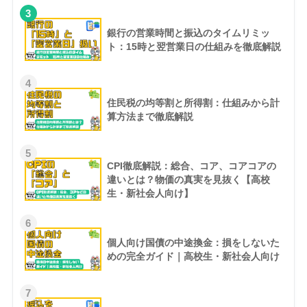
3
銀行の営業時間と振込のタイムリミッ
ト：15時と翌営業日の仕組みを徹底解説
4
住民税の均等割と所得割：仕組みから計
算方法まで徹底解説
5
CPI徹底解説：総合、コア、コアコアの
違いとは？物価の真実を見抜く【高校
生・新社会人向け】
6
個人向け国債の中途換金：損をしないた
めの完全ガイド｜高校生・新社会人向け
7