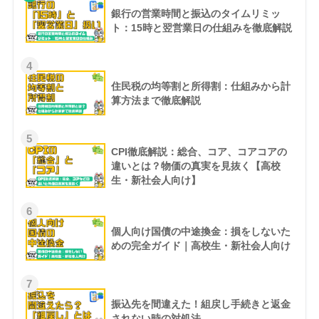
銀行の営業時間と振込のタイムリミッ
ト：15時と翌営業日の仕組みを徹底解説
4
住民税の均等割と所得割：仕組みから計
算方法まで徹底解説
5
CPI徹底解説：総合、コア、コアコアの
違いとは？物価の真実を見抜く【高校
生・新社会人向け】
6
個人向け国債の中途換金：損をしないた
めの完全ガイド｜高校生・新社会人向け
7
振込先を間違えた！組戻し手続きと返金
されない時の対処法