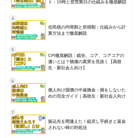
ト：15時と翌営業日の仕組みを徹底解説
4
住民税の均等割と所得割：仕組みから計
算方法まで徹底解説
5
CPI徹底解説：総合、コア、コアコアの
違いとは？物価の真実を見抜く【高校
生・新社会人向け】
6
個人向け国債の中途換金：損をしないた
めの完全ガイド｜高校生・新社会人向け
7
振込先を間違えた！組戻し手続きと返金
されない時の対処法