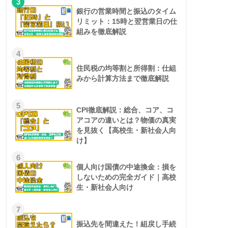
3
銀行の営業時間と振込のタイム
リミット：15時と翌営業日の仕
組みを徹底解説
4
住民税の均等割と所得割：仕組
みから計算方法まで徹底解説
5
CPI徹底解説：総合、コア、コ
アコアの違いとは？物価の真実
を見抜く【高校生・新社会人向
け】
6
個人向け国債の中途換金：損を
しないための完全ガイド｜高校
生・新社会人向け
7
振込先を間違えた！組戻し手続